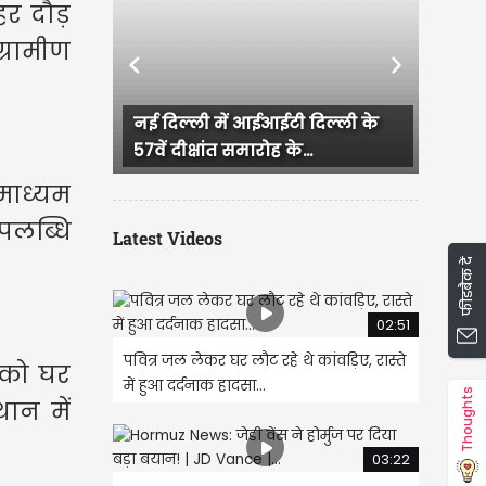
हर दौड़
्रामीण
Previous
Next
 में आईआईटी दिल्ली के
महाराष्ट्र के उपमुख्यमंत्री एकनाथ
ांत समारोह के...
शिंदे ने प्रधानमंत्री...
 माध्यम
पलब्धि
Latest Videos
फीडबैक दें
02:51
पवित्र जल लेकर घर लौट रहे थे कांवड़िए, रास्ते
ं को घर
में हुआ दर्दनाक हादसा...
Thoughts
ान में
03:22