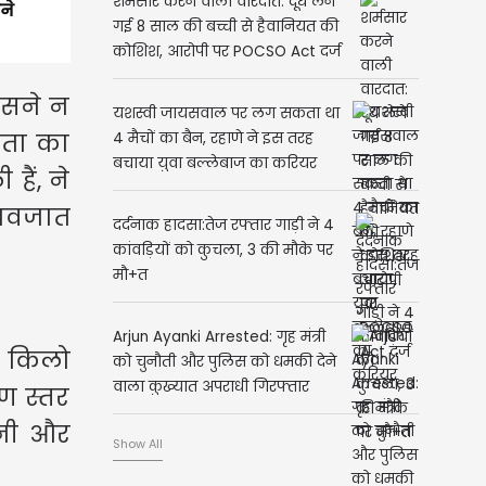
शर्मसार करने वाली वारदात: दूध लेने
ने
गई 8 साल की बच्ची से हैवानियत की
कोशिश, आरोपी पर POCSO Act दर्ज
िसने न
यशस्वी जायसवाल पर लग सकता था
ुकता का
4 मैचों का बैन, रहाणे ने इस तरह
बचाया युवा बल्लेबाज का करियर
हैं, ने
 नवजात
दर्दनाक हादसा:तेज रफ्तार गाड़ी ने 4
कांवड़ियों को कुचला, 3 की मौके पर
मौ+त
Arjun Ayanki Arrested: गृह मंत्री
4 किलो
को चुनौती और पुलिस को धमकी देने
वाला कुख्यात अपराधी गिरफ्तार
ण स्तर
ानी और
Show All