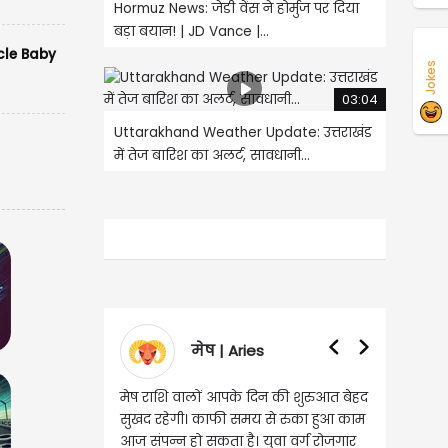
Hormuz News: जेडी वेंस ने होर्मुज पर दिया
बड़ा बयान! | JD Vance |...
cle Baby
Jokes
03:04
Uttarakhand Weather Update: उत्तराखंड
में तेज बारिश का अलर्ट, सावधानी...
मेष | Aries
वृषभ | Taurus
 वालों आपके दिन की शुरुआत बेहद
वृष राशि वालों आज घर की सुख सुविधा
ेगी। काफी समय से रुका हुआ काम
संबंधी चीजों पर खर्च हो सकता है। आर्थिक
न हो सकता है। युवा वर्ग रोजगार
स्थिति बिगड़ सकती है। सोच समझकर धन