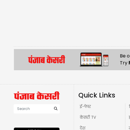
Be o
Try
Quick Links
ई-पेपर
केसरी TV
देश