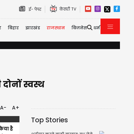
केसरी TV
ई- पेपर
र
बिहार
झारखंड
राजस्थान
बिज़नेस
धर्म
राम मंदिर दान गबन मामला: CM योगी के आदेश पर FIR दर्ज, टिन्नू यादव सहित इ
दोनों स्वस्थ
A-
A+
Top Stories
िया है