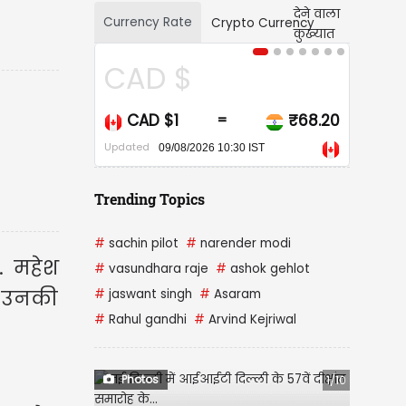
Currency Rate
Crypto Currency
$
USD $
₹68.20
USD $1
₹95.1
=
=
Updated
/2026 10:30 IST
09/08/2026 10:30 IST
Trending Topics
#
sachin pilot
#
narender modi
. महेश
#
vasundhara raje
#
ashok gehlot
। उनकी
#
jaswant singh
#
Asaram
#
Rahul gandhi
#
Arvind Kejriwal
Photos
1/10