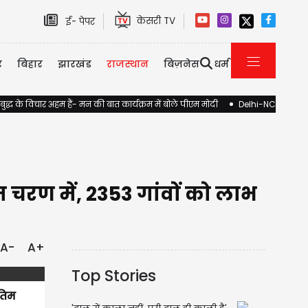
केसरी TV
ई- पेपर
र
बिहार
झारखंड
राजस्थान
बिज़नेस
धर्म
 बुद्ध के विचार अहम हैं- मन की बात कार्यक्रम में बोले पीएम मोदी
Delhi-NCR Rain: शह
म चरण में, 2353 गांवों को लाभ
A-
A+
Top Stories
ंतिम