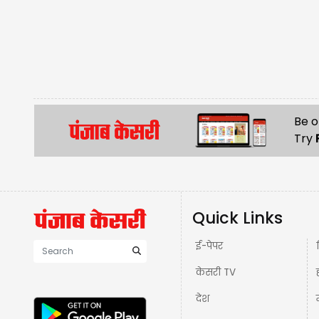
Be o
Try
Quick Links
ई-पेपर
केसरी TV