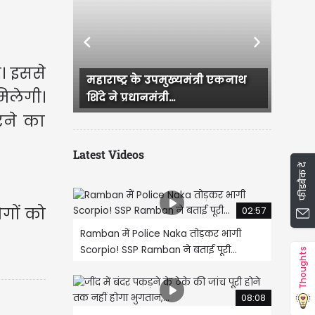
Previous
Next
। इससे
महाराष्ट्र के उपमुख्यमंत्री एकनाथ
CM रेखा गुप्ता और BJP के
मिलेगी।
शिंदे ने प्रधानमंत्री...
नेताओं ने सुषमा स्वराज क
रने का
Latest Videos
फीडबैक दें
गों को
02:57
Ramban में Police Naka तोड़कर भागी
Scorpio! SSP Ramban ने बताई पूरी...
Thoughts
08:08