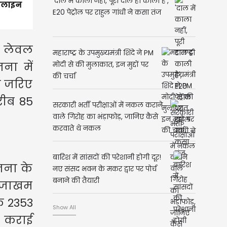
'दाल में काला नहीं, पूरी दाल ही काली है',
इपलाइन
E20 पेट्रोल पर राहुल गांधी ने कसा तंज
ई लेवल
महाराष्ट्र के उपमुख्यमंत्री शिंदे ने PM
ना में
मोदी से की मुलाकात, इन मुद्दों पर
की चर्चा
े जरिए
रीब 85
सरकारी भर्ती परीक्षाओं में नकल कराने
वाले गिरोह का भंड़ाफोड़, जानिए कैसे
करवाते थे नकल
बारिश में सांसदों की परेशानी होगी दूर!
ोजना के
नए संसद भवन के मकर द्वार पर पोर्च
बनाने की तैयारी
ी जाखम
के 2353
Show All
्ध कराई