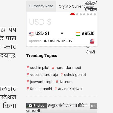
Currency Rate
Crypto Currency
USD $
CAD $
ुख पंप
USD $1
₹95.16
CAD $1
=
=
के पास
pdated
Updated
07/08/2026 20:30 IST
07/08/2026 20:30 IST
प्लांट
दयपुर,
Trending Topics
#
sachin pilot
#
narender modi
#
vasundhara raje
#
ashok gehlot
#
jaswant singh
#
Asaram
पलखूंट
#
Rahul gandhi
#
Arvind Kejriwal
 स्टेशन
रण किया
Photos
1/10