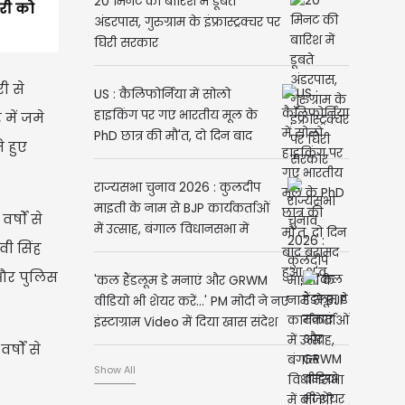
20 मिनट की बारिश में डूबते
ारी को
अंडरपास, गुरुग्राम के इंफ्रास्ट्रक्चर पर
घिरी सरकार
ी से
US : कैलिफोर्निया में सोलो
हाइकिंग पर गए भारतीय मूल के
में जमे
PhD छात्र की मौ'त, दो दिन बाद
 हुए
बरामद हुआ श'व
राज्यसभा चुनाव 2026 : कुलदीप
माइती के नाम से BJP कार्यकर्ताओं
्षों से
में उत्साह, बंगाल विधानसभा में
वी सिंह
बीजेपी विधायक 207
 और पुलिस
'कल हैंडलूम डे मनाएं और GRWM
वीडियो भी शेयर करें...' PM मोदी ने नए
इंस्टाग्राम Video में दिया खास संदेश
्षों से
Show All