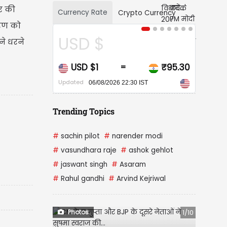
ार की
Currency Rate
Crypto Currency
करण को
 $
CAD $
ने धरने
$1
₹95.30
CAD $1
₹67
=
=
Updated
6/08/2026 22:30 IST
06/08/2026 22:30 IST
Trending Topics
#
sachin pilot
#
narender modi
#
vasundhara raje
#
ashok gehlot
#
jaswant singh
#
Asaram
#
Rahul gandhi
#
Arvind Kejriwal
Photos
1/10