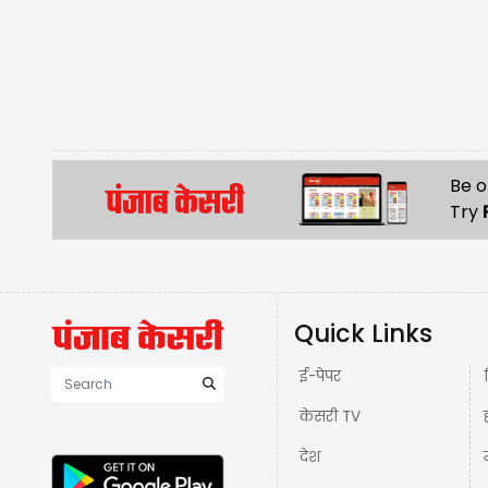
Be o
Try
Quick Links
ई-पेपर
केसरी TV
देश