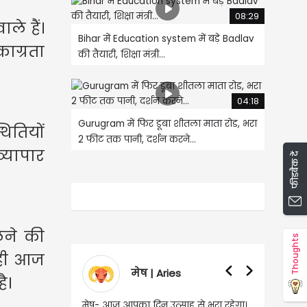
08:29
ले हैं।
Bihar में Education system में बड़े Badlav
ाग्रता
की तैयारी, शिक्षा मंत्री...
04:18
Gurugram में फिर डूबा शीतला माता रोड, भरा
थितियों
2 फीट तक पानी, दर्शन करने...
व्यापार
फीडबैक दें
ेने की
Thoughts
थ ही आज
मेष | Aries
वृषभ | Taurus
ै।
ा दिन उत्साह से भरा रहेगा।
वृष- आज का दिन इस राशि के जातकों के