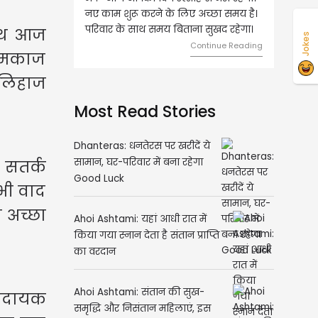
 करने के लिए अच्छा समय है।
लिए शुभ रहने वाला है। धन और नौकरी के
ाथ समय बिताना सुखद रहेगा।
मामलों में सफलता मिलेगी। मित्रों से
साथ आज
Jokes
मेलजोल बढ़ेगा। आर्थिक निवेश सोच-
Continue Reading
 कामकाज
समझकर...
Continue Reading
 लिहाज
Most Read Stories
 सतर्क
Dhanteras: धनतेरस पर खरीदें ये
भी वाद
सामान, घर-परिवार में बना रहेगा
Good Luck
 अच्छा
Ahoi Ashtami: यहां आधी रात में
किया गया स्नान देता है संतान प्राप्ति
का वरदान
ाभदायक