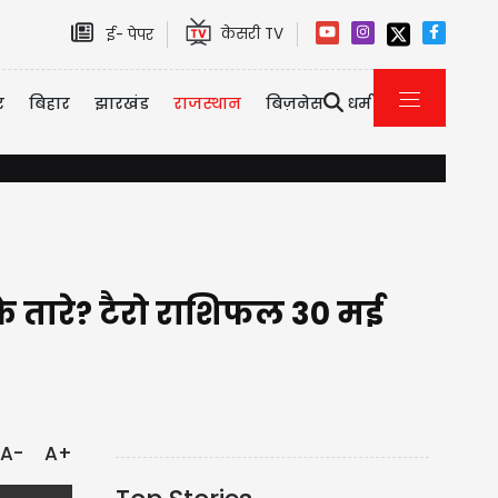
केसरी TV
ई- पेपर
र
बिहार
झारखंड
राजस्थान
बिज़नेस
धर्म
राम मंदिर दान गबन मामला: CM योगी के आदेश पर FIR दर्ज, टिन्नू यादव सहित इन लो
 तारे? टैरो राशिफल 30 मई
A-
A+