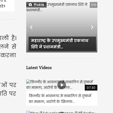
 हैं
Photos
1/10
रे?
लाई
Previous
Next
ाली है।
 उपमुख्यमंत्री एकनाथ
CM रेखा गुप्ता और BJP के दूसरे
ने से
्री...
नेताओं ने सुषमा स्वराज की...
ा करना
Latest Videos
ाओं पर
07:30
िति पर
किन्नौर के भावानगर में नाबालिग से दुष्कर्म
का मामला, आरोपी के खिलाफ...