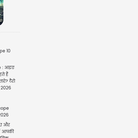
e : आइए
े हैं
रे? टैरो
 2026
इए और
ैं आपकी