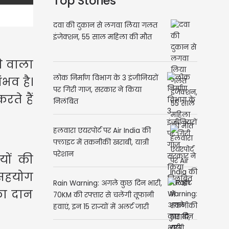
Top Stories
दवा की दुकान से लगवा लिया गलत
इंजेक्शन, 55 साल महिला की मौत
े वाला
लोक निर्माण विभाग के 3 इंजीनियरों
भव है।
पर गिरी गाज, सरकार ने किया
ते हैं
निलंबित
हलवारा एयरपोर्ट पर Air India की
फ्लाइट में तकनीकी खराबी, यात्री
परेशान
यों की
 सहयोग
Rain Warning: अगले कुछ दिन भारी,
का दान
70KM की रफ्तार से चलेंगी तूफानी
हवाएं, इन 15 राज्यों में अलर्ट जारी