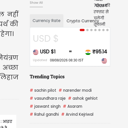
Show All
ल नहीं
Currency Rate
Crypto Currency
यर्थ की
हेगा।
CAD $
₹95.14
CAD $1
₹68.20
=
=
यंत्रण
Updated
026 08:30 IST
08/08/2026 08:30 IST
 अच्छा
 लिहाज
Trending Topics
#
sachin pilot
#
narender modi
#
vasundhara raje
#
ashok gehlot
#
jaswant singh
#
Asaram
#
Rahul gandhi
#
Arvind Kejriwal
 : आइए